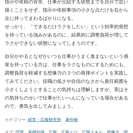
指示や依頼の背景、仕事が完結する状態までを自分で思い
描くことをせず、指示や依頼事項の小さな点だけを右から
左に持ってまわるばかりになる。
せっかく、「できるだけラクをしたい」という効率的発想
を持っている強みがあるのに、結果的に調整負荷が増して
ラクができない状態になってしまうのです。
自分がやるとなぜかいつも仕事がうまく進まないという感
覚を持っている方は、仕事をラクなものにするためにも、
調整負荷を軽減する想像力の３つの発揮ポイントを実践し
てみてください。役職の低さや自信のなさから責任範囲を
小さくしようとすることの気持ちは理解しますが、実はそ
の気持ちのせいで仕事がたいへんになっている場合がある
ので、勇気を出してみましょう。
カテゴリー:
経営・広報研究所
、
著作物
タグ:
円滑
、
基礎知識
、
広報
、
広報とは
、
広報スキル
、
想像力
、
調