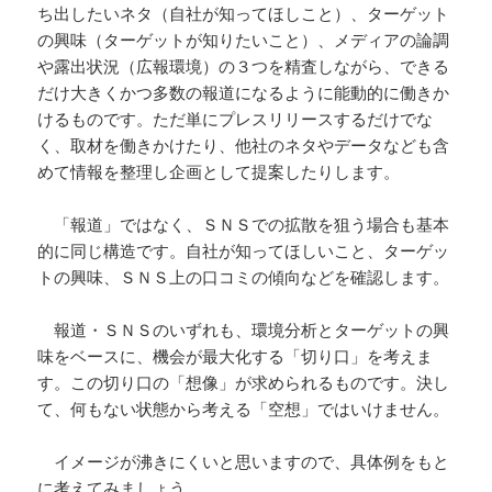
ち出したいネタ（自社が知ってほしこと）、ターゲット
の興味（ターゲットが知りたいこと）、メディアの論調
や露出状況（広報環境）の３つを精査しながら、できる
だけ大きくかつ多数の報道になるように能動的に働きか
けるものです。ただ単にプレスリリースするだけでな
く、取材を働きかけたり、他社のネタやデータなども含
めて情報を整理し企画として提案したりします。
「報道」ではなく、ＳＮＳでの拡散を狙う場合も基本
的に同じ構造です。自社が知ってほしいこと、ターゲッ
トの興味、ＳＮＳ上の口コミの傾向などを確認します。
報道・ＳＮＳのいずれも、環境分析とターゲットの興
味をベースに、機会が最大化する「切り口」を考えま
す。この切り口の「想像」が求められるものです。決し
て、何もない状態から考える「空想」ではいけません。
イメージが沸きにくいと思いますので、具体例をもと
に考えてみましょう。