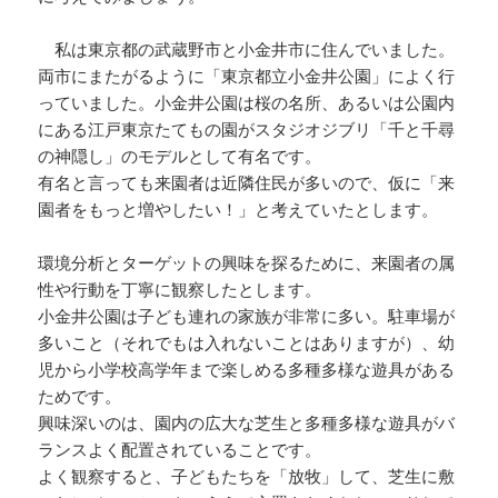
私は東京都の武蔵野市と小金井市に住んでいました。
両市にまたがるように「東京都立小金井公園」によく行
っていました。小金井公園は桜の名所、あるいは公園内
にある江戸東京たてもの園がスタジオジブリ「千と千尋
の神隠し」のモデルとして有名です。
有名と言っても来園者は近隣住民が多いので、仮に「来
園者をもっと増やしたい！」と考えていたとします。
環境分析とターゲットの興味を探るために、来園者の属
性や行動を丁寧に観察したとします。
小金井公園は子ども連れの家族が非常に多い。駐車場が
多いこと（それでもは入れないことはありますが）、幼
児から小学校高学年まで楽しめる多種多様な遊具がある
ためです。
興味深いのは、園内の広大な芝生と多種多様な遊具がバ
ランスよく配置されていることです。
よく観察すると、子どもたちを「放牧」して、芝生に敷