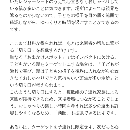
いたレジャーシートのうえで心置きなくおしゃべりして
いる親が多いことに気づきます。場所によっては視界を
遮るものが少ないので、子どもの様子を目の届く範囲で
確認しながら、ゆっくりと時間を過ごすことができるの
です。
ここまで材料が得られれば、あとは来園者の増加に繋が
る「切り口」を想像するだけです。
単なる「お出かけスポット」ではインパクトに欠ける。
子どもがいる親をターゲットにする場合は、「子どもが
遊具で喜び、親は子どもの様子を視界に入れながら心置
きなくおしゃべりできる気持ちいい芝生が多い場所」と
いう切り口が考えられます。
このような切り口にすると、複数組の子連れ家族による
来園が期待できるため、来場者増につながることでしょ
う。おしゃべりの楽しい時間を考えれば多少の遠出も許
容しやすくなるため、「商圏」も拡張できるはずです。
あるいは、ターゲットを子連れに限定せず、友だちと心