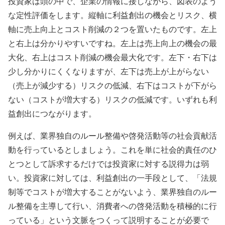
投資家は頭の中で、企業の情報に接しながら、図表のよう
な定性評価をします。縦軸に利益創出の機会とリスク、横
軸に売上向上とコスト削減の２つを置いたものです。左上
と右上は分かりやすいですね。左上は売上向上の機会の最
大化、右上はコスト削減の機会最大化です。左下・右下は
少し分かりにくくなりますが、左下は売上が上がらない
（売上が減少する）リスクの低減、右下はコストが下がら
ない（コストが増大する）リスクの低減です。いずれも利
益創出につながります。
例えば、業界独自のルール整備や啓発活動等の社会貢献活
動を行っているとしましょう。これを単に社会的責任のひ
とつとして訴求するだけでは投資家に対する説得力は弱
い。投資家に対しては、利益創出の一手段として、「法規
制等でコストが増大することがないよう、業界独自のルー
ル整備を主導して行い、消費者への啓発活動を積極的に行
っている」という文脈をつくって説明することが必要で