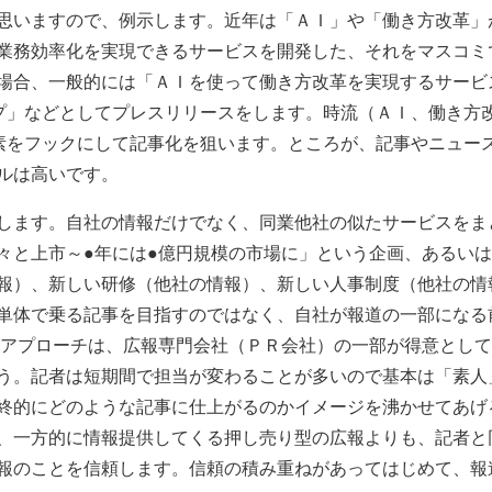
思いますので、例示します。近年は「ＡＩ」や「働き方改革」
業務効率化を実現できるサービスを開発した、それをマスコミ
場合、一般的には「ＡＩを使って働き方改革を実現するサービ
プ」などとしてプレスリリースをします。時流（ＡＩ、働き方
素をフックにして記事化を狙います。ところが、記事やニュー
ルは高いです。
します。自社の情報だけでなく、同業他社の似たサービスをま
々と上市～●年には●億円規模の市場に」という企画、あるい
報）、新しい研修（他社の情報）、新しい人事制度（他社の情
単体で乗る記事を目指すのではなく、自社が報道の一部になる
のアプローチは、広報専門会社（ＰＲ会社）の一部が得意とし
う。記者は短期間で担当が変わることが多いので基本は「素人
終的にどのような記事に仕上がるのかイメージを沸かせてあげ
、一方的に情報提供してくる押し売り型の広報よりも、記者と
報のことを信頼します。信頼の積み重ねがあってはじめて、報