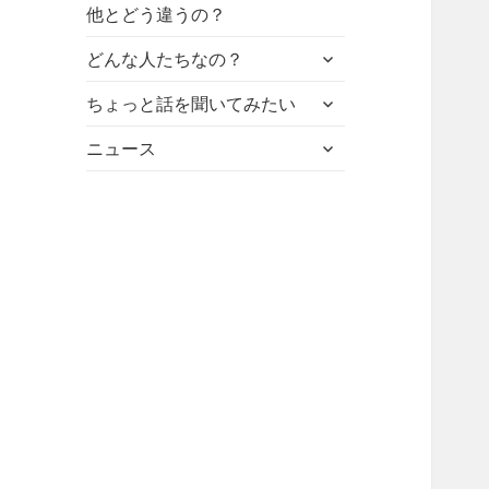
他とどう違うの？
サ
どんな人たちなの？
ブ
サ
メ
ちょっと話を聞いてみたい
ブ
ニ
サ
メ
ニュース
ュ
ブ
ニ
ー
メ
ュ
を
ニ
ー
展
ュ
を
開
ー
展
を
開
展
開