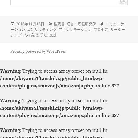
投
カ
タ
2016年11月16日
推薦書
,
経営・広報研究所
コミュニケ
稿
テ
グ
ーション
,
コンサルティング
,
ファシリテーション
,
プロセス
,
リーダー
日:
ゴ
シップ
,
人材育成
,
手法
,
支援
リ
ー
Proudly powered by WordPress
Warning
: Trying to access array offset on null in
/home/akiyama1/tanshiki.jp/public_html/wp-
content/plugins/amazonjs/amazonjs.php
on line
637
Warning
: Trying to access array offset on null in
/home/akiyama1/tanshiki.jp/public_html/wp-
content/plugins/amazonjs/amazonjs.php
on line
637
Warning
: Trying to access array offset on null in
/home/akiyama1/tanshiki.jp/public_html/wp-