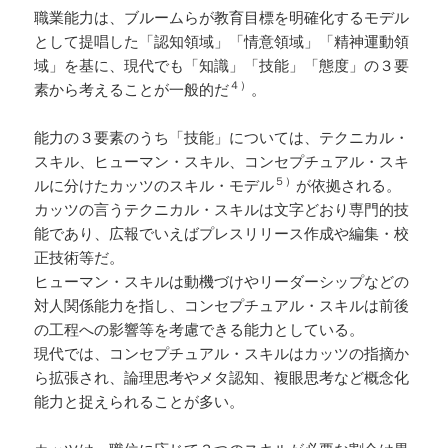
職業能力は、ブルームらが教育目標を明確化するモデル
として提唱した「認知領域」「情意領域」「精神運動領
域」を基に、現代でも「知識」「技能」「態度」の３要
４）
素から考えることが一般的だ
。
能力の３要素のうち「技能」については、テクニカル・
スキル、ヒューマン・スキル、コンセプチュアル・スキ
５）
ルに分けたカッツのスキル・モデル
が依拠される。
カッツの言うテクニカル・スキルは文字どおり専門的技
能であり、広報でいえばプレスリリース作成や編集・校
正技術等だ。
ヒューマン・スキルは動機づけやリーダーシップなどの
対人関係能力を指し、コンセプチュアル・スキルは前後
の工程への影響等を考慮できる能力としている。
現代では、コンセプチュアル・スキルはカッツの指摘か
ら拡張され、論理思考やメタ認知、複眼思考など概念化
能力と捉えられることが多い。