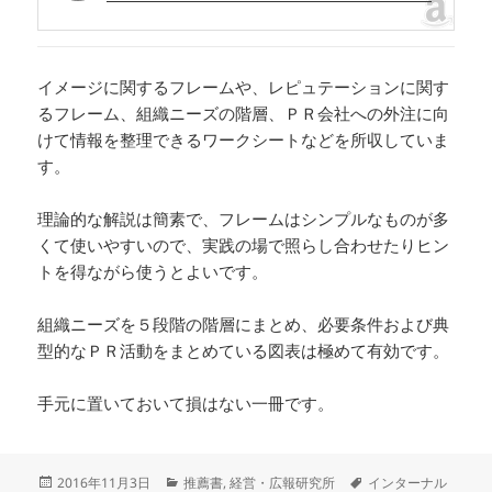
イメージに関するフレームや、レピュテーションに関す
るフレーム、組織ニーズの階層、ＰＲ会社への外注に向
けて情報を整理できるワークシートなどを所収していま
す。
理論的な解説は簡素で、フレームはシンプルなものが多
くて使いやすいので、実践の場で照らし合わせたりヒン
トを得ながら使うとよいです。
組織ニーズを５段階の階層にまとめ、必要条件および典
型的なＰＲ活動をまとめている図表は極めて有効です。
手元に置いておいて損はない一冊です。
投
カ
タ
2016年11月3日
推薦書
,
経営・広報研究所
インターナル