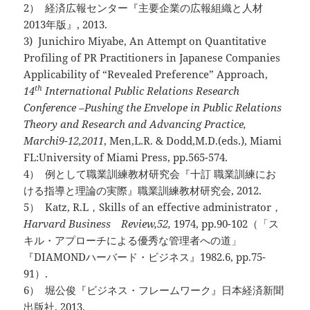
2） 経済広報センター『主要企業の広報組織と人材
2013年版』, 2013.
3) Junichiro Miyabe, An Attempt on Quantitative
Profiling of PR Practitioners in Japanese Companies
Applicability of “Revealed Preference” Approach,
th
14
International Public Relations Research
Conference
–
Pushing the Envelope in Public Relations
Theory and Research and Advancing Practice,
Marchi9-12,2011
, Men,L.R. & Dodd,M.D.(eds.), Miami
FL:University of Miami Press, pp.565-574.
4） 例として職業訓練教材研究会『十訂 職業訓練にお
ける指導と理論の実際』職業訓練教材研究会, 2012.
5） Katz, R.L，Skills of an effective administrator，
Harvard Business
Review,52,
1974, pp.90-102（「ス
キル・アプローチによる優秀な管理者への道」
『DIAMONDハーバード・ビジネス』1982.6, pp.75-
91）.
6） 堀公俊『ビジネス・フレームワーク』日本経済新聞
出版社, 2013.