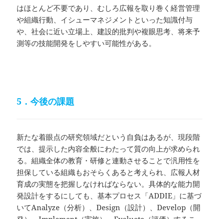
はほとんど不要であり、むしろ広報を取り巻く経営管理
や組織行動、イシューマネジメントといった知識付与
や、社会に近い立場上、建設的批判や複眼思考、将来予
測等の技能開発をしやすい可能性がある。
5．今後の課題
新たな着眼点の研究領域だという自負はあるが、現段階
では、提示した内容全般にわたって質の向上が求められ
る。組織全体の教育・研修と連動させることで汎用性を
担保している組織もおそらくあると考えられ、広報人材
育成の実態を把握しなければならない。具体的な能力開
発設計をするにしても、基本プロセス「ADDIE」に基づ
いてAnalyze（分析）、Design（設計）、Develop（開
発）、Implement（実施）、Evaluate（評価）するこ