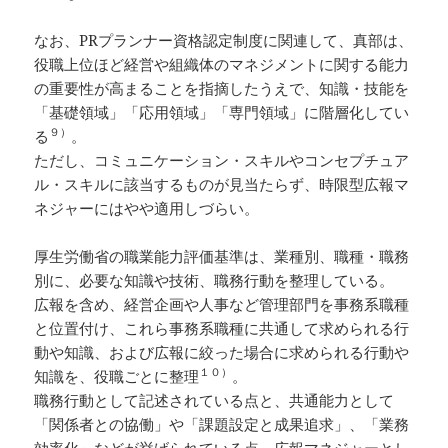
なお、PRプランナー資格認定制度に関連して、真部は、
役職上位ほど経営や組織体のマネジメントに関する能力
の重要性が高まることを指摘したうえで、知識・技能を
「基礎領域」「応用領域」「専門領域」に階層化してい
９）
る
。
ただし、コミュニケーション・スキルやコンセプチュア
ル・スキルに該当するものが見当たらず、時限型広報マ
ネジャーにはやや適用しづらい。
厚生労働省の職業能力評価基準は、業種別、職種・職務
別に、必要な知識や技術、職務行動を整理している。
広報を含め、経営企画や人事など管理部門を事務系職種
と位置付け、これら事務系職種に共通して求められる行
動や知識、および広報に絞った場合に求められる行動や
１０）
知識を、役職ごとに整理
。
職務行動として記述されている点と、共通能力として
「関係者との協働」や「課題設定と成果追求」、「業務
効率化」などが挙げられている点、広報マネジャーとし