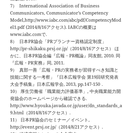
7） International Association of Business
Communicators, Communicator’s Competency
Model,http://www.iabc.com/abc/pdf/CompetencyMod
el1.pdf (2014/8/16アクセス). IABCの概要は
www.iabc.comで.
8） 日本PR協会「PRプランナー資格認定制度」
http://pr-shikaku.prsj.or.jp/（2014/8/16アクセス） ほ
かに、日本PR協会編『広報・PR概論』同友館, 2010. 同
『広報・PR実務』同, 2011.
9） 真部一善「広報・PRの実務者が習得すべき知識と
技能に関する一考察」『日本広報学会 第19回研究発表
大会予稿集』日本広報学会, 2013, pp.147-150．
10） 厚生労働省「職業能力評価基準」, 中央職業能力開
発協会のホームページから確認できる.
http://www.hyouka.javada.or.jp/user/dn_standards_a
9.html（2014/8/16アクセス）.
11） 日本PR協会のセミナー／イベント,
http://event.prsj.or.jp/（2014/8/21アクセス）.