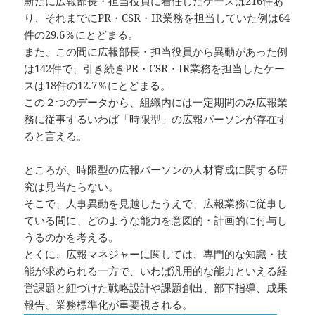
新たに広報部長・担当役員に着任したケースは216件あ
り、それまでにPR・CSR・IR業務を担当していた例は64
件の29.6％にとどまる。
また、この間に広報部長・担当役員から異動があった例
は142件で、引き続きPR・CSR・IR業務を担当したケー
スは18件の12.7％にとどまる。
この２つのデータから、組織内には一定期間のみ広報業
務に従事するいわば「時限型」の広報パーソンが存在す
ると言える。
ところが、時限型の広報パーソンの人材育成に関する研
究は見当たらない。
そこで、人事異動を見越したうえで、広報業務に従事し
ている間に、どのような能力を意図的・計画的に付与し
うるのかを考える。
とくに、広報マネジャーに関しては、専門的な知識・技
能が求められる一方で、いわば汎用的な能力といえる経
営課題と紐づけた戦略設計や課題創出、部下指導、成果
報告、業務標準化が重要視される。