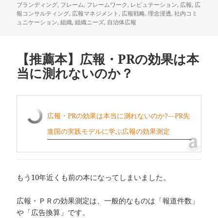
稿
テ
グ
ブランディング
,
フレーム
,
フレームワーク
,
レピュテーション
,
広報
,
広
日:
ゴ
報コンサルティング
,
広報マネジメント
,
広報戦略
,
理念浸透
,
社内コミ
リ
ュニケーション
,
組織
,
組織ニーズ
,
自治体広報
ー
【推薦本】広報・PRの効果は本
当に測れないのか？
広報・PRの効果は本当に測れないのか?―PR先
進国の実践モデルに学ぶ広報の効果測定
もう10年近くも前の本になってしまいました。
広報・ＰＲの効果測定は、一般的なものは「報道件数」
や「広告換算」です。