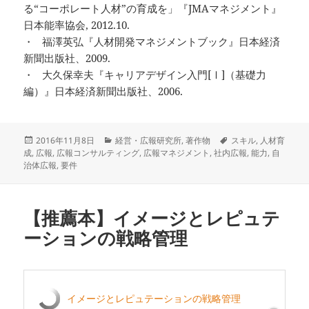
る“コーポレート人材”の育成を」『JMAマネジメント』
日本能率協会, 2012.10.
・ 福澤英弘『人材開発マネジメントブック』日本経済
新聞出版社、2009.
・ 大久保幸夫『キャリアデザイン入門[Ⅰ]（基礎力
編）』日本経済新聞出版社、2006.
投
カ
タ
2016年11月8日
経営・広報研究所
,
著作物
スキル
,
人材育
稿
テ
グ
成
,
広報
,
広報コンサルティング
,
広報マネジメント
,
社内広報
,
能力
,
自
日:
ゴ
治体広報
,
要件
リ
ー
【推薦本】イメージとレピュテ
ーションの戦略管理
イメージとレピュテーションの戦略管理