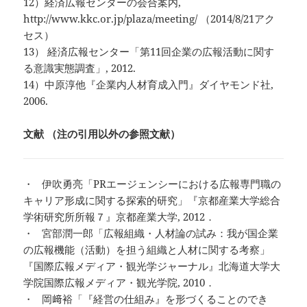
12）経済広報センターの会合案内,
http://www.kkc.or.jp/plaza/meeting/ （2014/8/21アク
セス）
13） 経済広報センター「第11回企業の広報活動に関す
る意識実態調査」, 2012.
14）中原淳他『企業内人材育成入門』ダイヤモンド社,
2006.
文献 （注の引用以外の参照文献）
・ 伊吹勇亮「PRエージェンシーにおける広報専門職の
キャリア形成に関する探索的研究」『京都産業大学総合
学術研究所所報７』京都産業大学, 2012．
・ 宮部潤一郎「広報組織・人材論の試み：我が国企業
の広報機能（活動）を担う組織と人材に関する考察」
『国際広報メディア・観光学ジャーナル』北海道大学大
学院国際広報メディア・観光学院, 2010．
・ 岡﨑裕「『経営の仕組み』を形づくることのでき