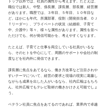
トップ以外では、社員の属性から考えます。たとえば、
職位では新人、中堅、係長層、課長層、部長層、経営層
があります。職歴では、３年目、５年目、１０年目な
ど。ほかにも年代、所属部署、役割（開発担当者、ＯＪ
Ｔリーダー）、プライベートの状況（結婚前、子育て
中、介護中）等々、様々な属性があります。属性を並べ
ただけでも、何が発信可能かを、考えやすくなります。
たとえば、子育てと仕事を両立している社員がいるな
ら、そのヒトを中心にして、周囲のサポートや会社の制
度などを社内外に発信できます。
課長層に焦点をあてるなら、働き方改革など注目されや
すいテーマについて、経営の要求と現場の現実に葛藤し
ながらも成果を出した人がいるなら、社内広報はもちろ
ん、社外広報でもテレビ取材の働きかけさえ可能でしょ
う。
ベテラン社員に焦点をあてるのであれば、業界内で卓越