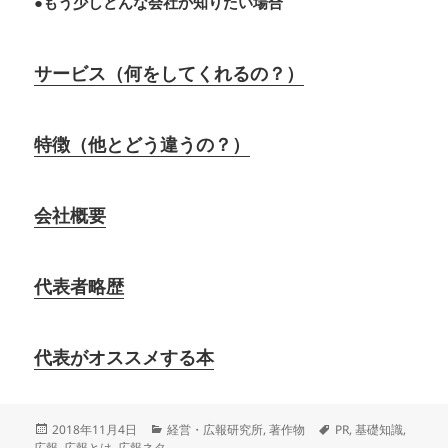
●もう少しどんな会社か知りたい場合
サービス（何をしてくれるの？）
特徴（他とどう違うの？）
会社概要
代表者略歴
代表がオススメする本
投
カ
タ
2018年11月4日
経営・広報研究所
,
著作物
PR
,
基礎知識
,
稿
テ
グ
広報
,
広報とは
,
広報ネタ