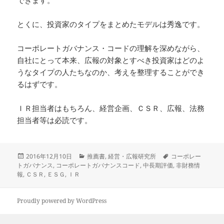
とくに、投資家のタイプをまとめたモデルは秀逸です。
コーポレートガバナンス・コードの理解を深めながら、
自社にとって本来、広報の対象とすべき投資家はどのよ
うなタイプの人たちなのか、考えを整理することができ
るはずです。
ＩＲ担当者はもちろん、経営企画、ＣＳＲ、広報、法務
担当者等は必読です。
投
カ
タ
2016年12月10日
推薦書
,
経営・広報研究所
コーポレー
稿
テ
グ
トガバナンス
,
コーポレートガバナンスコード
,
中長期評価
,
非財務情
日:
ゴ
報
,
ＣＳＲ
,
ＥＳＧ
,
ＩＲ
リ
ー
Proudly powered by WordPress