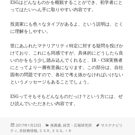
ESGはどんなものかを概観することができ、初学者にと
ってはたいへん手に取りやすい内容です。
投資家にも色々なタイプがあるよ、という説明は、とく
に理解をしやすい。
世にあふれたマテリアリティ特定に対する疑問を投げか
けており、これにも同感ですが、具体的にどうしたら良
いのかをもう少し踏み込んでくれると、IR・CSR実務者
にとってより一層有意義になります。この部分は、自社
固有の問題ですので、各社で考え抜かなければいけない
というメッセージもあることでしょう。
ESGってそもそもどんなものだっけ？という方には、ぜ
ひ読んでいただきたい内容です。
投
カ
タ
2017年1月23日
推薦書
,
経営・広報研究所
サステナビリ
稿
テ
グ
ティ
,
非財務情報
,
ＣＳＲ
,
ＥＳＧ
,
ＩＲ