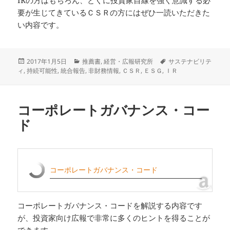
要が生じてきているＣＳＲの方にはぜひ一読いただきた
い内容です。
投
カ
タ
2017年1月5日
推薦書
,
経営・広報研究所
サステナビリテ
稿
テ
グ
ィ
,
持続可能性
,
統合報告
,
非財務情報
,
ＣＳＲ
,
ＥＳＧ
,
ＩＲ
日:
ゴ
リ
ー
コーポレートガバナンス・コー
ド
コーポレートガバナンス・コード
コーポレートガバナンス・コードを解説する内容です
が、投資家向け広報で非常に多くのヒントを得ることが
できます。