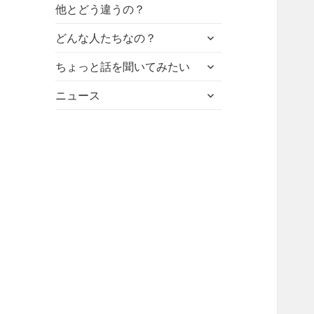
他とどう違うの？
サ
どんな人たちなの？
ブ
サ
メ
ちょっと話を聞いてみたい
ブ
ニ
サ
メ
ニュース
ュ
ブ
ニ
ー
メ
ュ
を
ニ
ー
展
ュ
を
開
ー
展
を
開
展
開