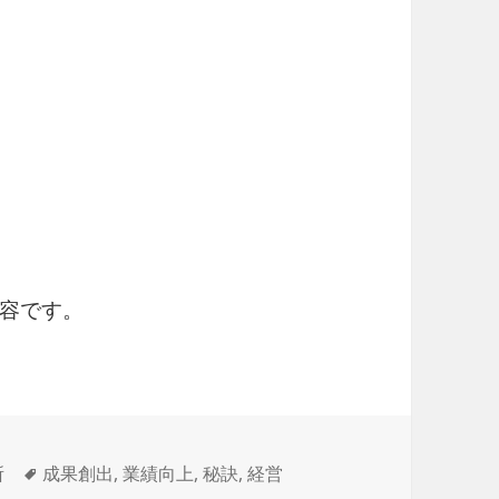
容です。
タ
所
成果創出
,
業績向上
,
秘訣
,
経営
グ