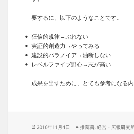
要するに、以下のようなことです。
狂信的規律→ぶれない
実証的創造力→やってみる
建設的パラノイア→油断しない
レベルファイブ野心→志が高い
成果を出すために、とても参考になる内
投
カ
2016年11月4日
推薦書
,
経営・広報研究
稿
テ