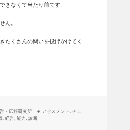
できなくて当たり前です。
せん。
きたくさんの問いを投げかけてく
タ
営・広報研究所
アセスメント
,
チェ
グ
織
,
経営
,
能力
,
診断