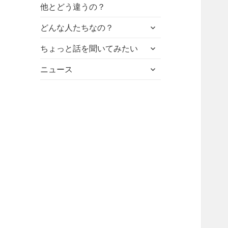
他とどう違うの？
サ
どんな人たちなの？
ブ
サ
メ
ちょっと話を聞いてみたい
ブ
ニ
サ
メ
ニュース
ュ
ブ
ニ
ー
メ
ュ
を
ニ
ー
展
ュ
を
開
ー
展
を
開
展
開