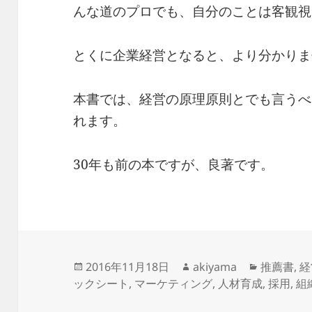
んな道のプロでも、自分のことは客観視
とくに企業経営となると、より分かりま
本書では、経営の原理原則とでも言うべ
れます。
30年も前の本ですが、良著です。
投
作
カ
2016年11月18日
akiyama
推薦書
,
経
稿
成
テ
ックシート
,
マーケティング
,
人材育成
,
採用
,
組
日:
者
ゴ