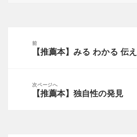
リ
ー
投
稿
前
【推薦本】みる わかる 伝
ナ
前
ビ
の
ゲ
投
ー
稿:
次ページへ
シ
【推薦本】独自性の発見
次
ョ
の
ン
投
稿: